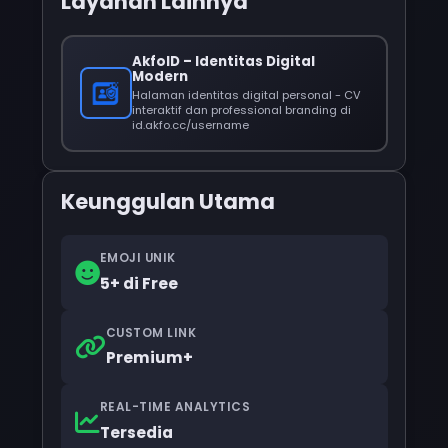
Layanan Lainnya
AkfoID – Identitas Digital
Modern
Halaman identitas digital personal - CV
interaktif dan professional branding di
id.akfo.cc/username
Keunggulan Utama
EMOJI UNIK
5+ di Free
CUSTOM LINK
Premium+
REAL-TIME ANALYTICS
Tersedia